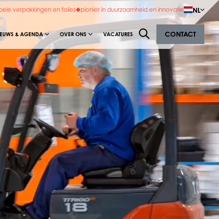
NL
bele verpakkingen en folies
pionier in duurzaamheid en innovatie
CONTACT
IEUWS & AGENDA
OVER ONS
VACATURES