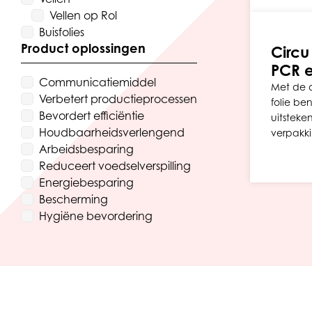
Vellen op Rol
Buisfolies
Product oplossingen
Circu
PCR e
Communicatiemiddel
Met de d
Verbetert productieprocessen
folie be
Bevordert efficiëntie
uitsteke
Houdbaarheidsverlengend
verpakk
Arbeidsbesparing
Reduceert voedselverspilling
Energiebesparing
Bescherming
Hygiëne bevordering