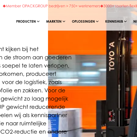
Member OPACKGROUP bedrijven > 750+ werknemers
3000+ soorten flexi
PRODUCTEN
MARKTEN
OPLOSSINGEN
KENNISHUB
N
 kijken bij het
van de stroom aan goederen
s soepel te laten verlopen,
voorkomen, produceert
or de logistiek, zoals
pfolie en zakken. Voor de
t gewicht zo laag mogelijk
UP gewicht reducerende
elen wij als kennispartner
ie naar ruimtelijke
, CO2-reductie en andere