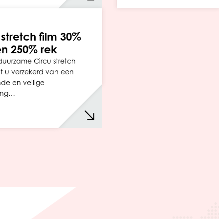
 stretch film 30%
n 250% rek
uurzame Circu stretch
nt u verzekerd van een
nde en veilige
ing…