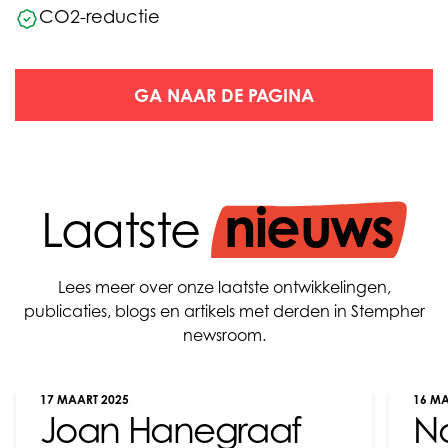
CO2-reductie
GA NAAR DE PAGINA
nieuws
Laatste
Lees meer over onze laatste ontwikkelingen,
publicaties, blogs en artikels met derden in Stempher
newsroom.
17 MAART 2025
16 MA
Joan Hanegraaf
N