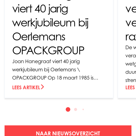
viert 40 jarig
v
werkjubileum bij
v
Oerlemans
ra
OPACKGROUP
De w
vera
Joan Hanegraaf viert 40 jarig
wetg
werkjubileum bij Oerlemans \
duur
OPACKGROUP Op 18 maart 1985 is…
stre
LEES ARTIKEL
LEES
NAAR NIEUWSOVERZICHT