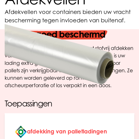
Afdekvellen voor containers bieden uw vracht
bescherming tegen invloeden van buitenaf.
Lading goed beschermd
Afdekvellen worden gebruikt voor het stofvrij afdekken
van de bovenzijde van een pallet. Bovendien is uw
lading extra goed beschermd. De topvellen voor
pallets zijn verkrijgbaar in verschillende afmetingen. Ze
kunnen worden geleverd op rol met een
afscheurperforatie of los verpakt in een doos.
Toepassingen
afdekking van palletladingen