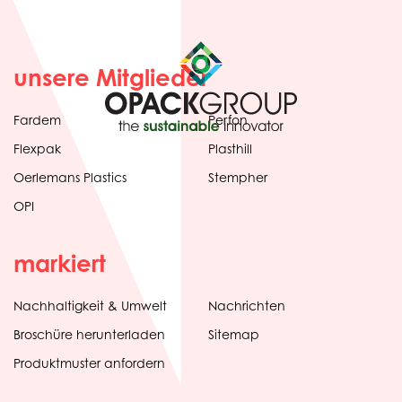
unsere Mitglieder
Fardem
Perfon
Flexpak
Plasthill
Oerlemans Plastics
Stempher
OPI
markiert
Nachhaltigkeit & Umwelt
Nachrichten
tab)
(opens
Broschüre herunterladen
Sitemap
in
Produktmuster anfordern
new