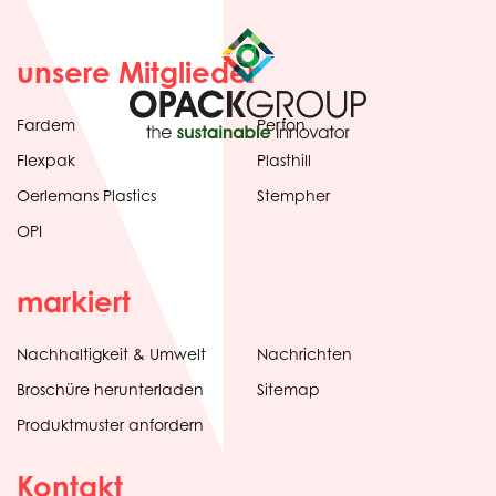
unsere Mitglieder
Fardem
Perfon
Flexpak
Plasthill
Oerlemans Plastics
Stempher
OPI
markiert
Nachhaltigkeit & Umwelt
Nachrichten
tab)
(opens
Broschüre herunterladen
Sitemap
in
Produktmuster anfordern
new
Kontakt