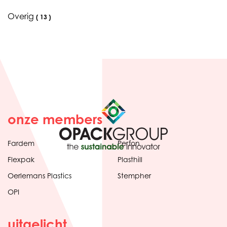
Overig
(
13
)
onze members
Fardem
Perfon
Flexpak
Plasthill
Oerlemans Plastics
Stempher
OPI
uitgelicht