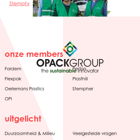
Stempher QA-cer niveau 2 – certificaat
onze members
Fardem
Perfon
Flexpak
Plasthill
Oerlemans Plastics
Stempher
OPI
uitgelicht
Duurzaamheid & Milieu
Veelgestelde vragen