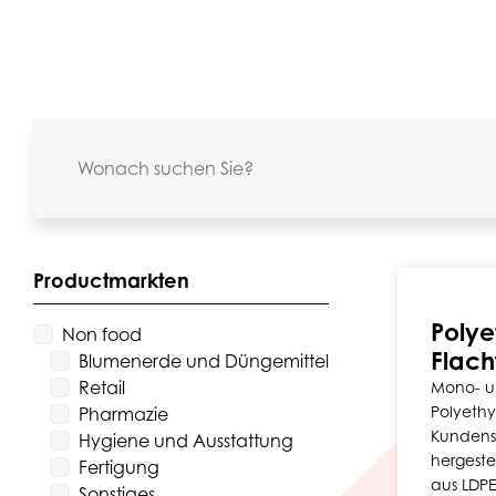
Productmarkten
Polye
Non food
Flach
Blumenerde und Düngemittel
Retail
Mono- u
Polyethy
Pharmazie
Kundensp
Hygiene und Ausstattung
hergestel
Fertigung
aus LDP
Sonstiges