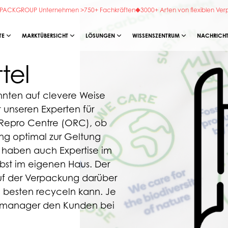
 OPACKGROUP Unternehmen >750+ Fachkräften
3000+ Arten von flexiblen Ve
TE
MARKTÜBERSICHT
LÖSUNGEN
WISSENSZENTRUM
NACHRICHT
tel
hnten auf clevere Weise
 unseren Experten für
Repro Centre (ORC), ob
ung optimal zur Geltung
 haben auch Expertise im
bst im eigenen Haus. Der
auf der Verpackung darüber
m besten recyceln kann. Je
ktmanager den Kunden bei