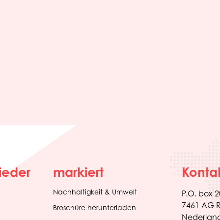
ieder
markiert
Konta
Nachhaltigkeit & Umwelt
P.O. box 
7461 AG R
(opens
Broschüre herunterladen
in
Nederlan