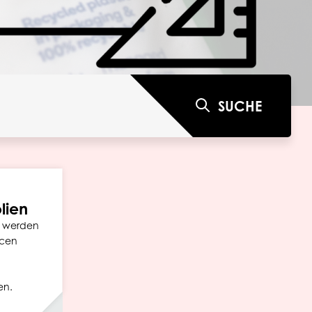
SUCHE
lien
n werden
rcen
en.