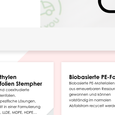
thylen
Biobasierte PE-Fo
folien Stempher
Biobasierte PE-Materialie
aus erneuerbaren Ressou
nd coextrudierte
gewonnen und können
lenfolien.
vollständig im normalen
ezifische Lösungen,
Abfallstrom recycelt werd
lt in einer Formulierung
E, LLDE, MDPE, HDPE…