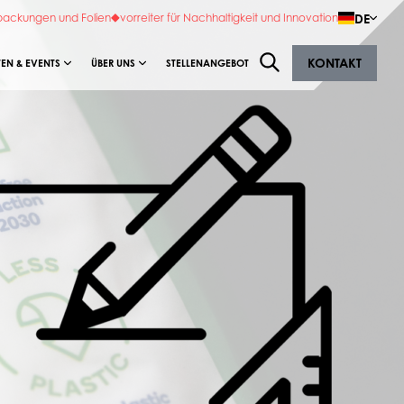
DE
rpackungen und Folien
vorreiter für Nachhaltigkeit und Innovation
KONTAKT
EN & EVENTS
ÜBER UNS
STELLENANGEBOT